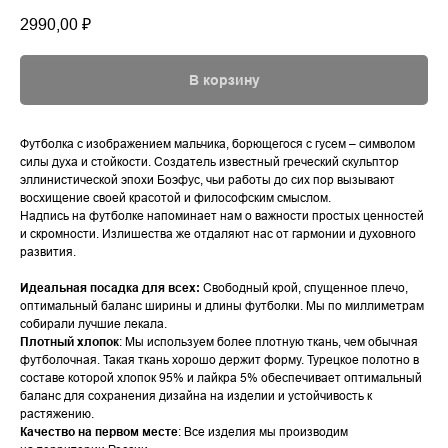
2990,00
₽
В корзину
Футболка с изображением мальчика, борющегося с гусем – символом
силы духа и стойкости. Создатель известный греческий скульптор
эллинистической эпохи Боэфус, чьи работы до сих пор вызывают
восхищение своей красотой и философским смыслом.
Надпись на футболке напоминает нам о важности простых ценностей
и скромности. Излишества же отдаляют нас от гармонии и духовного
развития.
Идеальная посадка для всех:
Свободный крой, спущенное плечо,
оптимальный баланс ширины и длины футболки. Мы по миллиметрам
собирали лучшие лекала.
Плотный хлопок
: Мы используем более плотную ткань, чем обычная
футболочная. Такая ткань хорошо держит форму. Турецкое полотно в
составе которой хлопок 95% и лайкра 5% обеспечивает оптимальный
баланс для сохранения дизайна на изделии и устойчивость к
растяжению.
Качество на первом месте
: Все изделия мы производим