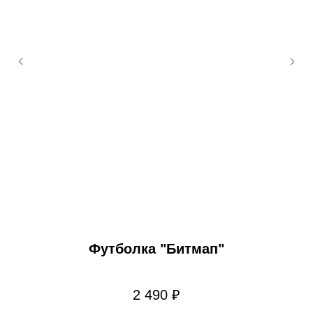
Футболка "Битмап"
2 490
₽